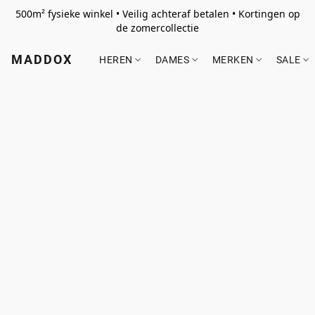
500m² fysieke winkel • Veilig achteraf betalen • Kortingen op
de zomercollectie
MADDOX
HEREN
DAMES
MERKEN
SALE