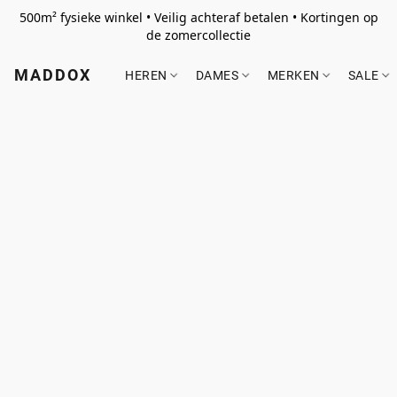
500m² fysieke winkel • Veilig achteraf betalen • Kortingen op
de zomercollectie
MADDOX
HEREN
DAMES
MERKEN
SALE