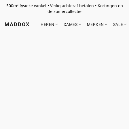
500m² fysieke winkel • Veilig achteraf betalen • Kortingen op
de zomercollectie
MADDOX
HEREN
DAMES
MERKEN
SALE