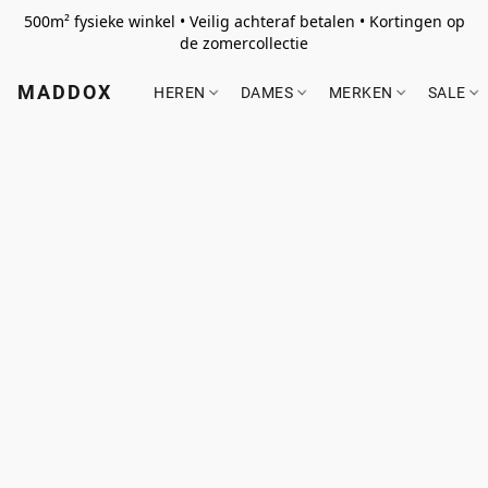
500m² fysieke winkel • Veilig achteraf betalen • Kortingen op
de zomercollectie
MADDOX
HEREN
DAMES
MERKEN
SALE