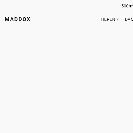
500m²
MADDOX
HEREN
DA