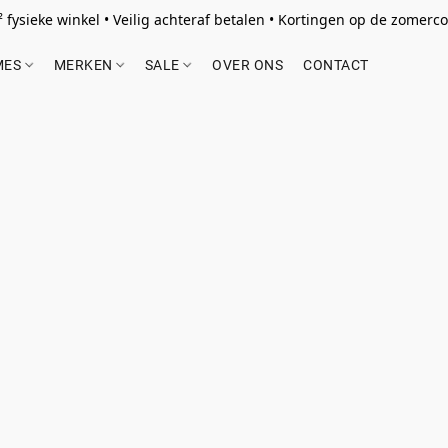
 fysieke winkel • Veilig achteraf betalen • Kortingen op de zomercol
MES
MERKEN
SALE
OVER ONS
CONTACT