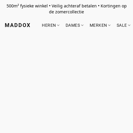
500m² fysieke winkel • Veilig achteraf betalen • Kortingen op
de zomercollectie
MADDOX
HEREN
DAMES
MERKEN
SALE