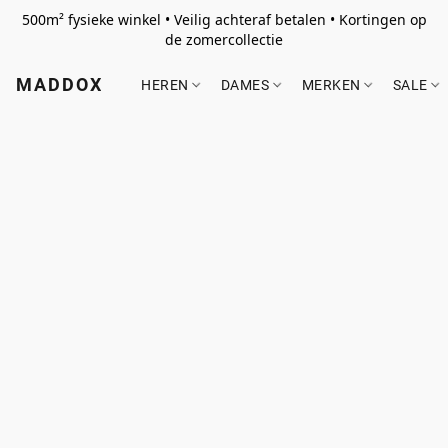
500m² fysieke winkel • Veilig achteraf betalen • Kortingen op
de zomercollectie
MADDOX
HEREN
DAMES
MERKEN
SALE