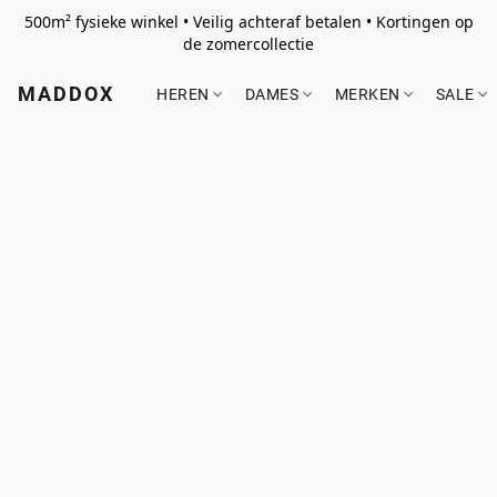
500m² fysieke winkel • Veilig achteraf betalen • Kortingen op
de zomercollectie
MADDOX
HEREN
DAMES
MERKEN
SALE