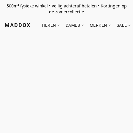
500m² fysieke winkel • Veilig achteraf betalen • Kortingen op
de zomercollectie
MADDOX
HEREN
DAMES
MERKEN
SALE