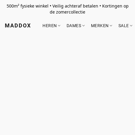
500m² fysieke winkel • Veilig achteraf betalen • Kortingen op
de zomercollectie
MADDOX
HEREN
DAMES
MERKEN
SALE