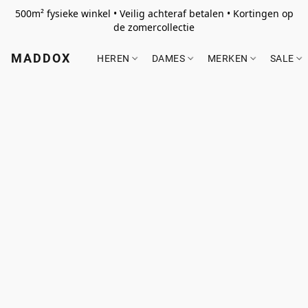
500m² fysieke winkel • Veilig achteraf betalen • Kortingen op
de zomercollectie
MADDOX
HEREN
DAMES
MERKEN
SALE