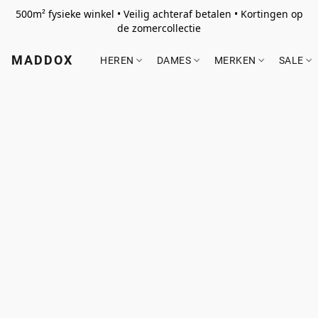
500m² fysieke winkel • Veilig achteraf betalen • Kortingen op
de zomercollectie
MADDOX
HEREN
DAMES
MERKEN
SALE