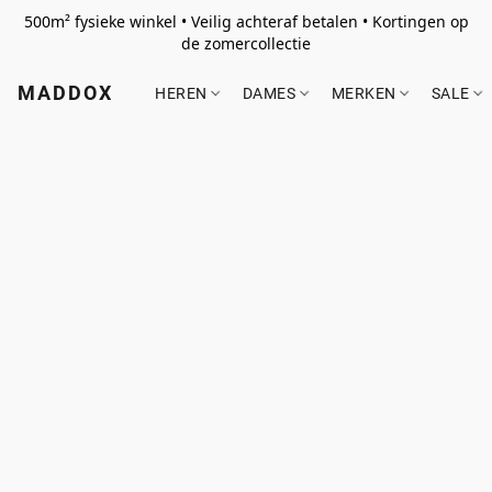
500m² fysieke winkel • Veilig achteraf betalen • Kortingen op
de zomercollectie
MADDOX
HEREN
DAMES
MERKEN
SALE