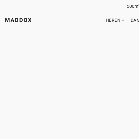
500m²
MADDOX
HEREN
DA