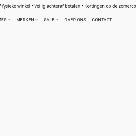
 fysieke winkel • Veilig achteraf betalen • Kortingen op de zomercol
MES
MERKEN
SALE
OVER ONS
CONTACT