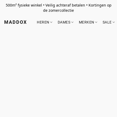
500m² fysieke winkel • Veilig achteraf betalen • Kortingen op
de zomercollectie
MADDOX
HEREN
DAMES
MERKEN
SALE