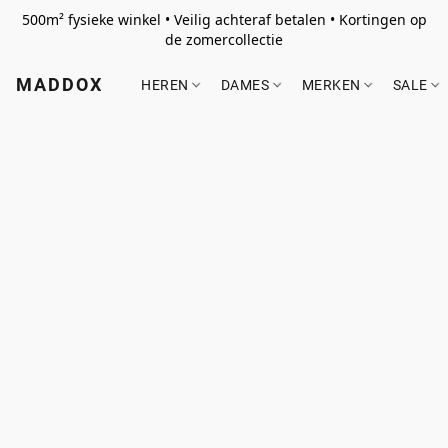
500m² fysieke winkel • Veilig achteraf betalen • Kortingen op
de zomercollectie
MADDOX
HEREN
DAMES
MERKEN
SALE