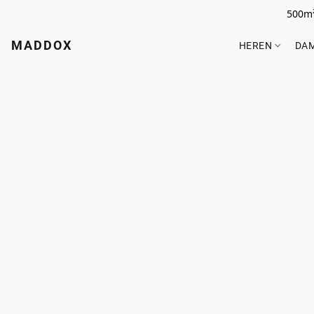
500m²
MADDOX
HEREN
DA