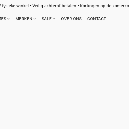
 fysieke winkel • Veilig achteraf betalen • Kortingen op de zomercol
MES
MERKEN
SALE
OVER ONS
CONTACT