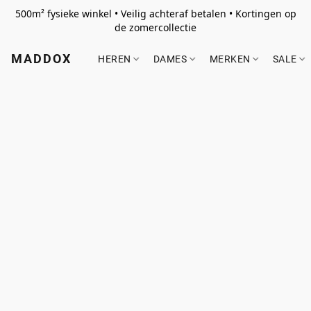
500m² fysieke winkel • Veilig achteraf betalen • Kortingen op
de zomercollectie
MADDOX
HEREN
DAMES
MERKEN
SALE