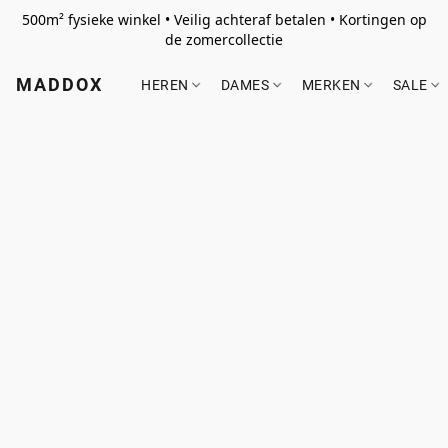
500m² fysieke winkel • Veilig achteraf betalen • Kortingen op
de zomercollectie
MADDOX
HEREN
DAMES
MERKEN
SALE