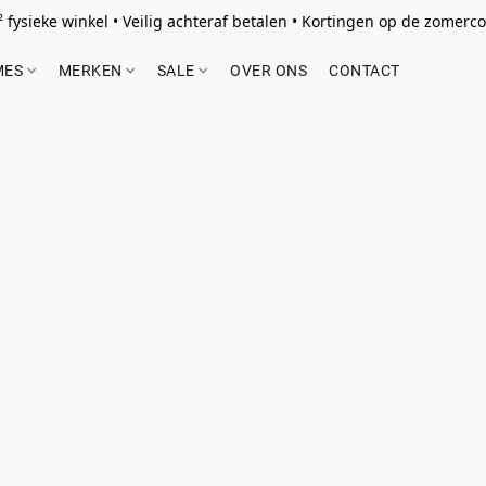
 fysieke winkel • Veilig achteraf betalen • Kortingen op de zomercol
MES
MERKEN
SALE
OVER ONS
CONTACT