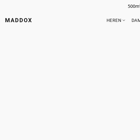
500m²
MADDOX
HEREN
DA