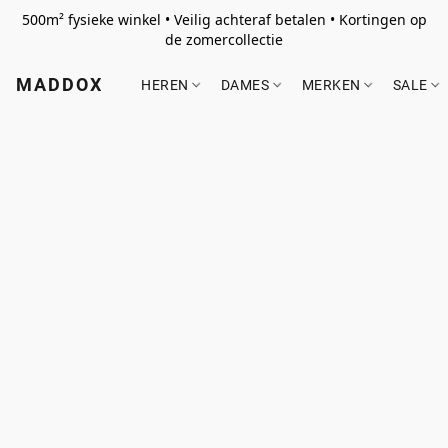
500m² fysieke winkel • Veilig achteraf betalen • Kortingen op
de zomercollectie
MADDOX
HEREN
DAMES
MERKEN
SALE